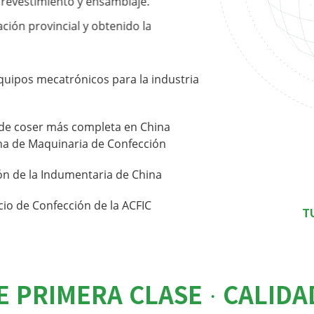
 revestimiento y ensamblaje.
ación provincial y obtenido la
ta tecnología.
gía avanzada se traducen en una
quipos mecatrónicos para la industria
taja única de aglomeración
de coser más completa en China
ina de Maquinaria de Confección
calidad superior, goza de alta
l mercado internacional, siendo
ón de la Indumentaria de China
nto nacionales como extranjeros.
io de Confección de la ACFIC
T
E PRIMERA CLASE · CALIDA