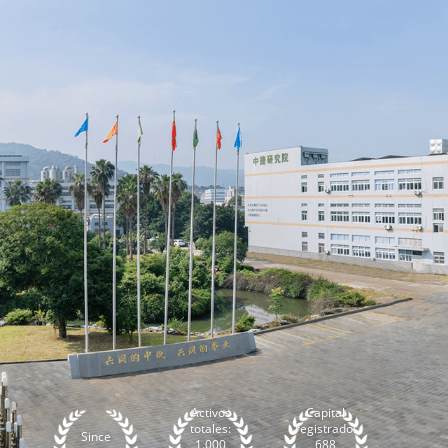
Activos
Capital
totales:
registrado:
Since
1.000
688