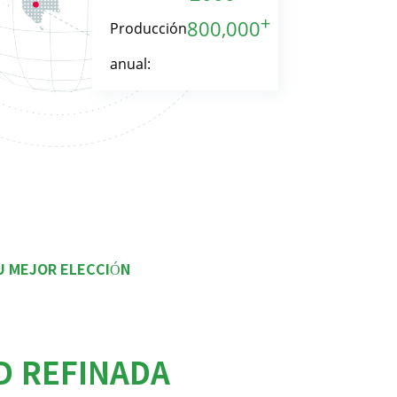
+
800,000
Producción
anual:
U MEJOR ELECCIÓN
D REFINADA