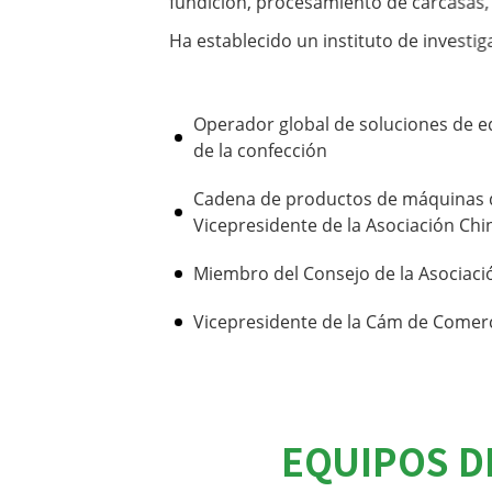
fundición, procesamiento de carcasas,
Ha establecido un instituto de investig
certificación nacional de empresa de al
Equipos internacionalizados y tecnolo
Operador global de soluciones de e
de la confección
calidad excepcional, formando una ven
industrial.
Cadena de productos de máquinas 
Vicepresidente de la Asociación Ch
Con una gama completa de productos y 
notoriedad y reputación de marca en e
Miembro del Consejo de la Asociaci
ampliamente preferida por usuarios ta
Vicepresidente de la Cám de Comerc
EQUIPOS D