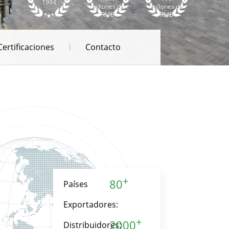
1994
millones de
millones de
RMB
RMB
Certificaciones
Contacto
+
80
Países
Exportadores:
+
2000
Distribuidores: