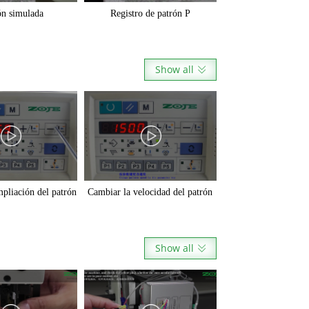
ón simulada
Registro de patrón P
Show all

nar patrón C
Ajuste de origen XY
pliación del patrón
Cambiar la velocidad del patrón
arada de emergencia
Sin corte de hilo
Show all

 conteo de piezas
Establecer patrón C