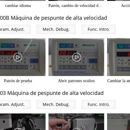
cambiar idioma
Patrón, cambio de velocidad de zoom XY
Acci
00B Máquina de pespunte de alta velocidad
aram. Adjust.
Mech. Debug.
Func. Intro.
Eliminar patrón P
c registro de patrones
Elimi
Patrón de prueba
Abrir patrones ocultos
Cambiar la am
03 Máquina de pespunte de alta velocidad
aram. Adjust.
Encienda la velocidad máxima de costura
Mech. Debug.
Arranque suave
Func. Intro.
Función de p
Cambiar la velocidad de corte de hilo
Cambiar la velocidad máxima
Función de