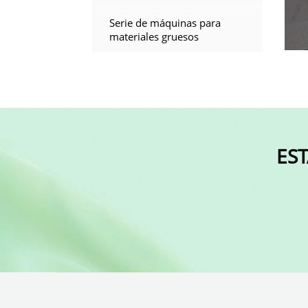
Serie de máquinas para
materiales gruesos
Proh
ES
Ajus
Ajus
Selec