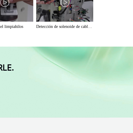
o de pedal
Velocidad cortante
el limpiahilos
Detección de solenoide de cable suelto
e de gancho
Ajuste del limpiahilos
LE.
acción de recorte
Tipo de motor de husillo
ámetros ocultos
Reiniciar