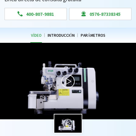


400-807-9881
0576-87338345
VÍDEO
INTRODUCCIÓN
PARÁMETROS