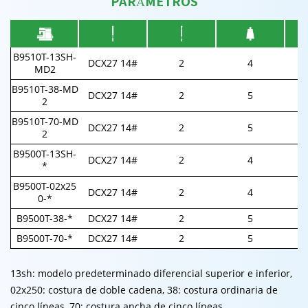
PARÁMETROS
B9510T-13SH-
DCX27 14#
2
4
MD2
B9510T-38-MD
DCX27 14#
2
5
2
B9510T-70-MD
DCX27 14#
2
5
2
B9500T-13SH-
DCX27 14#
2
4
*
B9500T-02x25
DCX27 14#
2
4
0-*
B9500T-38-*
DCX27 14#
2
5
B9500T-70-*
DCX27 14#
2
5
13sh: modelo predeterminado diferencial superior e inferior,
02x250: costura de doble cadena, 38: costura ordinaria de
cinco líneas, 70: costura ancha de cinco líneas