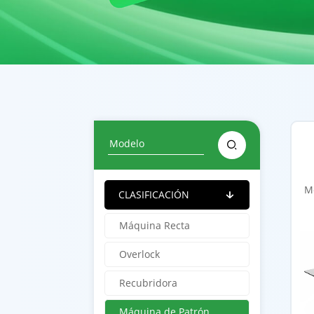

Me
CLASIFICACIÓN

Máquina Recta
Overlock
Recubridora
Máquina de Patrón