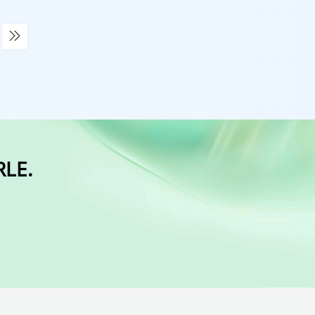

LE.