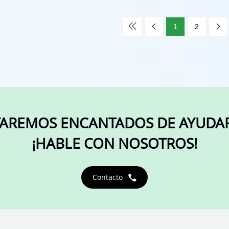

1
2


TAREMOS ENCANTADOS DE AYUDAR
¡HABLE CON NOSOTROS!
Contacto
