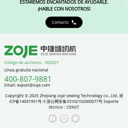
ESTAREMOS ENCANTADOS DE AYUDARLE.
¡HABLE CON NOSOTROS!
Contacto

Código de acciones：002021
Línea gratuita nacional
400-807-9881
Email: export@zoje.com
Copyright © 2025 Zhejiang zoje sewing Technology co., Ltd.
浙
ICP备14031951号-3
浙公网安备33102102000077号
Soporte
técnico：
CENST


