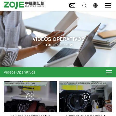



VIDEOS OPERATIVOS
TU MEJOR ELECCIÓN
Videos Operativos